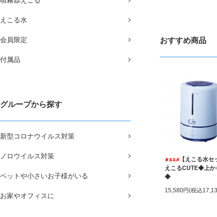
噴霧器えこる
えこる水
会員限定
おすすめ商品
付属品
グループから探す
新型コロナウイルス対策
ノロウイルス対策
【えこる水セ
えこるCUTE◆上
ペットや小さいお子様がいる
◆
15,580円(税込17,1
お家やオフィスに