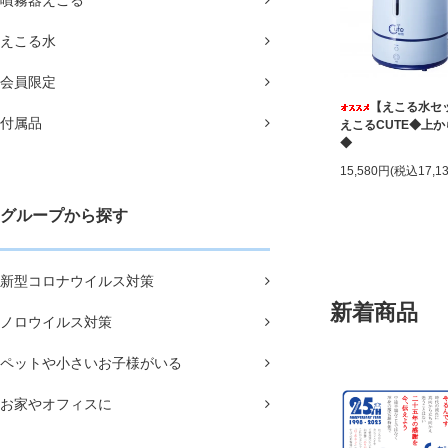
噴霧器えこる
えこる水
会員限定
【えこる水セ
付属品
えこるCUTE◆上
◆
15,580円(税込17,1
グループから探す
新型コロナウイルス対策
新着商品
ノロウイルス対策
ペットや小さいお子様がいる
お家やオフィスに