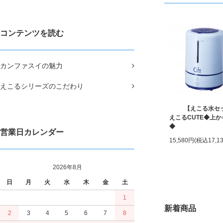
コンテンツを読む
カンファスイの魅力
えこるシリーズのこだわり
【えこる水セ
えこるCUTE◆上
◆
営業日カレンダー
15,580円(税込17,1
2026年8月
日
月
火
水
木
金
土
1
新着商品
2
3
4
5
6
7
8