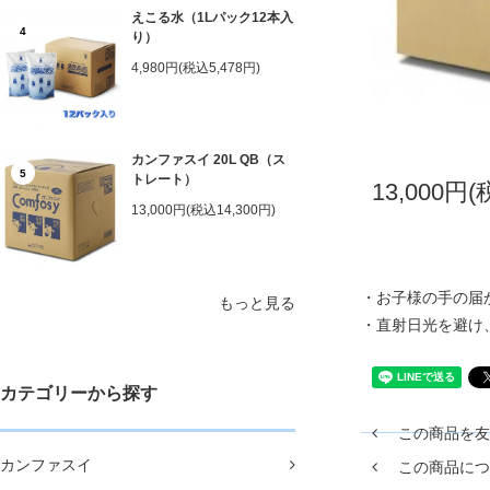
えこる水（1Lパック12本入
4
り）
4,980円(税込5,478円)
カンファスイ 20L QB（ス
5
トレート）
13,000円(
13,000円(税込14,300円)
・お子様の手の届
もっと見る
・直射日光を避け
カテゴリーから探す
この商品を友
カンファスイ
この商品につ