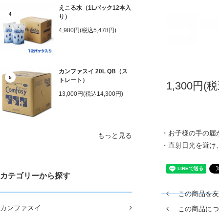
えこる水（1Lパック12本入
4
り）
4,980円(税込5,478円)
カンファスイ 20L QB（ス
5
トレート）
1,300円(税
13,000円(税込14,300円)
・お子様の手の届
もっと見る
・直射日光を避け
カテゴリーから探す
この商品を友
カンファスイ
この商品につ