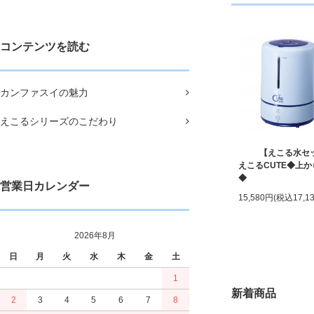
コンテンツを読む
カンファスイの魅力
えこるシリーズのこだわり
【えこる水セ
えこるCUTE◆上
◆
営業日カレンダー
15,580円(税込17,1
2026年8月
日
月
火
水
木
金
土
1
新着商品
2
3
4
5
6
7
8